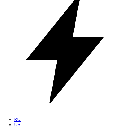
RU
UA