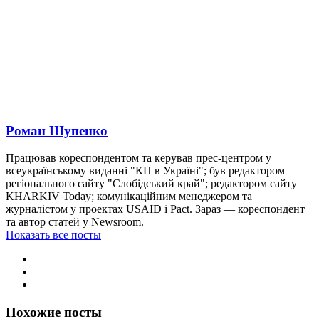
Роман Шупенко
Працював кореспондентом та керував прес-центром у
всеукраїнському виданні "КП в Україні"; був редактором
регіонального сайту "Слобідський край"; редактором сайту
KHARKIV Today; комунікаційним менеджером та
журналістом у проектах USAID і Pact. Зараз — кореспондент
та автор статей у Newsroom.
Показать все посты
Похожие посты