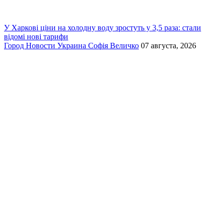
У Харкові ціни на холодну воду зростуть у 3,5 раза: стали
відомі нові тарифи
Город
Новости
Украина
Софія Величко
07 августа, 2026