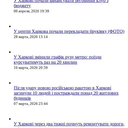
У Харкові почали фінансувати регбійний клуб з
бюджету
06 апреля, 2026 19:39
У центрі Харкова почали перекладати бруківку (ФОТО)
28 марта, 2026 13:14
У Харкові змінили графік руху метро: поїзди
курсуватимуть раз на 20 хвилин
16 марта, 2026 20:59
Після удару новою російською ракетою в Харкові
загинули 10 людей і постраждали понад 20 житлових
будинків
07 марта, 2026 23:44
У Харкові через два тижні почнуть ремонтувати дороги,