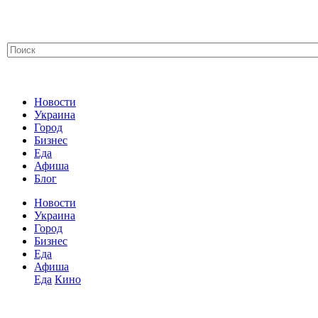
Новости
Украина
Город
Бизнес
Еда
Афиша
Блог
Новости
Украина
Город
Бизнес
Еда
Афиша
Еда
Кино