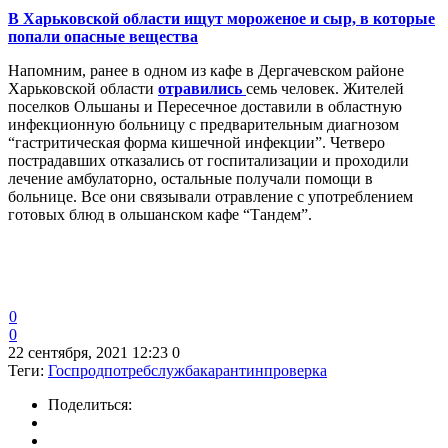
В Харьковской области ищут мороженое и сыр, в которые
попали опасные вещества
Напомним, ранее в одном из кафе в Дергачевском районе
Харьковской области
отравились
семь человек. Жителей
поселков Ольшаны и Пересечное доставили в областную
инфекционную больницу с предварительным диагнозом
“гастритическая форма кишечной инфекции”. Четверо
пострадавших отказались от госпитализации и проходили
лечение амбулаторно, остальные получали помощи в
больнице. Все они связывали отравление с употреблением
готовых блюд в ольшанском кафе “Тандем”.
0
0
22 сентября, 2021 12:23
0
Теги:
Госпродпотребслужба
карантин
проверка
Поделиться: