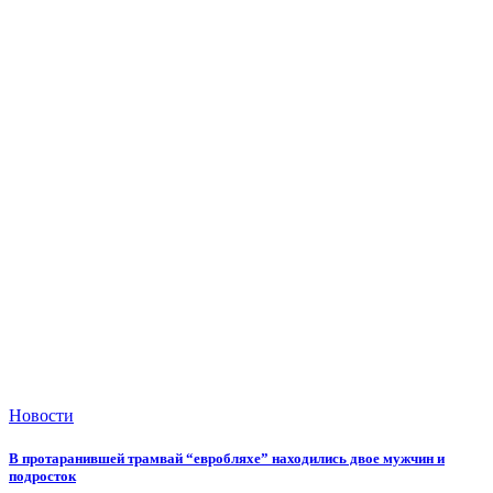
Новости
В протаранившей трамвай “евробляхе” находились двое мужчин и
подросток