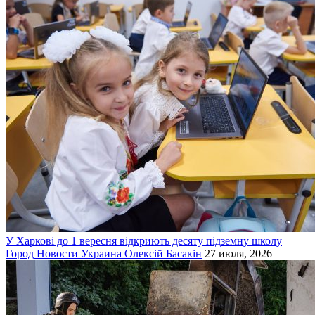
У Харкові до 1 вересня відкриють десяту підземну школу
Город
Новости
Украина
Олексій Басакін
27 июля, 2026