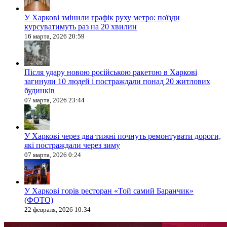
У Харкові змінили графік руху метро: поїзди
курсуватимуть раз на 20 хвилин
16 марта, 2026 20:59
Після удару новою російською ракетою в Харкові
загинули 10 людей і постраждали понад 20 житлових
будинків
07 марта, 2026 23:44
У Харкові через два тижні почнуть ремонтувати дороги,
які постраждали через зиму
07 марта, 2026 0:24
У Харкові горів ресторан «Той самий Баранчик»
(ФОТО)
22 февраля, 2026 10:34