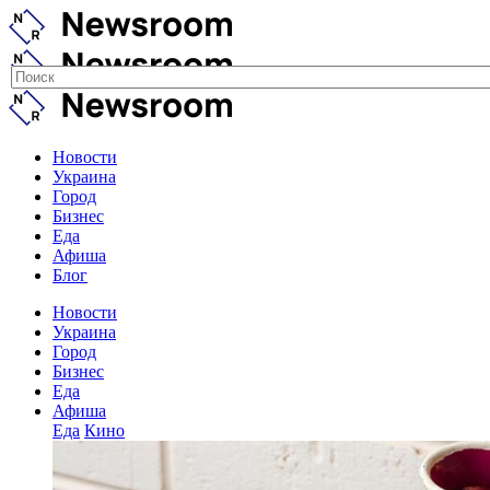
Новости
Украина
Город
Бизнес
Еда
Афиша
Блог
Новости
Украина
Город
Бизнес
Еда
Афиша
Еда
Кино