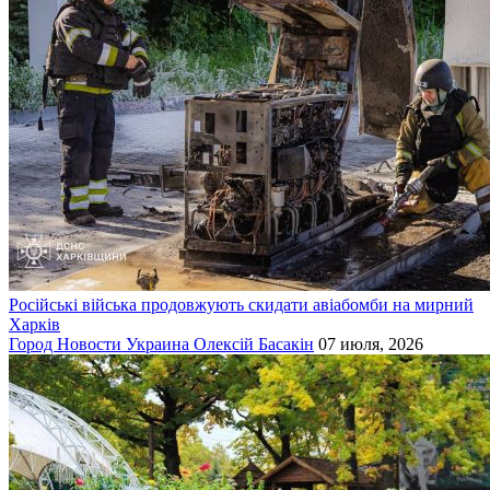
Російські війська продовжують скидати авіабомби на мирний
Харків
Город
Новости
Украина
Олексій Басакін
07 июля, 2026