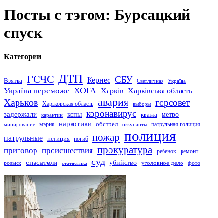
Посты с тэгом: Бурсацкий
спуск
Категории
ДТП
ГСЧС
СБУ
Кернес
Взятка
Светличная
Україна
Україна переможе
ХОГА
Харків
Харківська область
авария
Харьков
горсовет
Харьковская область
выборы
коронавирус
задержали
копы
кража
метро
карантин
наркотики
обстрел
мэрия
патрульная полиция
оккупанты
минирование
полиция
пожар
патрульные
петиция
погиб
прокуратура
приговор
происшествия
ремонт
ребенок
суд
спасатели
убийство
розыск
уголовное дело
статистика
фото