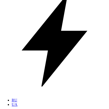
RU
UA