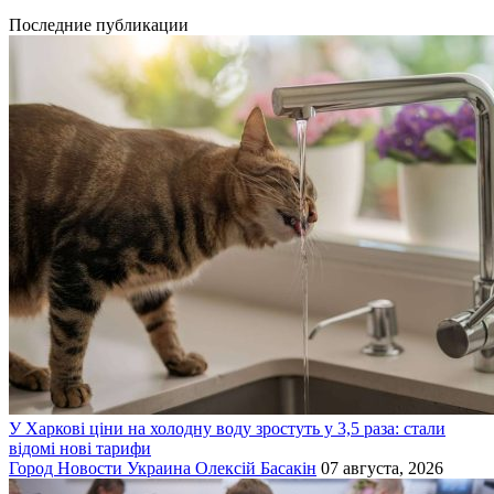
Последние публикации
У Харкові ціни на холодну воду зростуть у 3,5 раза: стали
відомі нові тарифи
Город
Новости
Украина
Олексій Басакін
07 августа, 2026