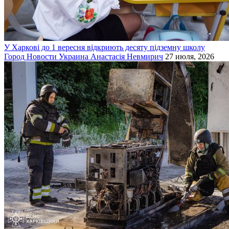
У Харкові до 1 вересня відкриють десяту підземну школу
Город
Новости
Украина
Анастасія Невмирич
27 июля, 2026