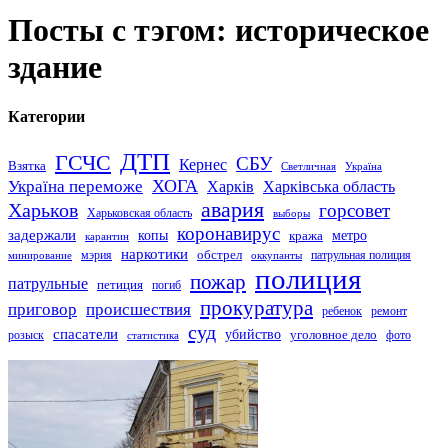
Посты с тэгом: историческое
здание
Категории
ДТП
ГСЧС
СБУ
Кернес
Взятка
Светличная
Україна
Україна переможе
ХОГА
Харків
Харківська область
авария
Харьков
горсовет
Харьковская область
выборы
коронавирус
задержали
копы
кража
метро
карантин
наркотики
обстрел
мэрия
патрульная полиция
оккупанты
минирование
полиция
пожар
патрульные
петиция
погиб
прокуратура
приговор
происшествия
ремонт
ребенок
суд
спасатели
убийство
розыск
уголовное дело
статистика
фото