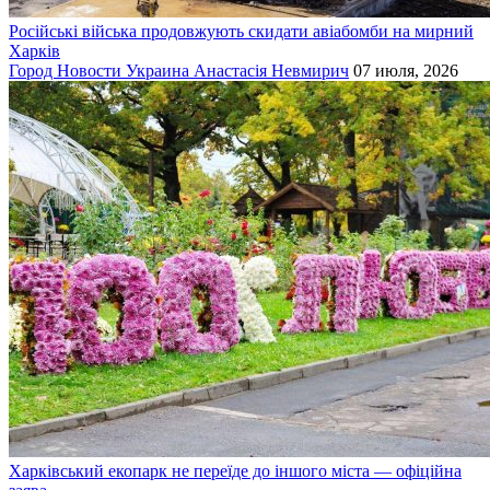
Російські війська продовжують скидати авіабомби на мирний
Харків
Город
Новости
Украина
Анастасія Невмирич
07 июля, 2026
Харківський екопарк не переїде до іншого міста — офіційна