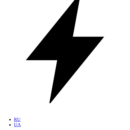
RU
UA