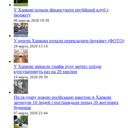
У Харкові почали фінансувати регбійний клуб з
бюджету
06 апреля, 2026 19:39
У центрі Харкова почали перекладати бруківку (ФОТО)
28 марта, 2026 13:14
У Харкові змінили графік руху метро: поїзди
курсуватимуть раз на 20 хвилин
16 марта, 2026 20:59
Після удару новою російською ракетою в Харкові
загинули 10 людей і постраждали понад 20 житлових
будинків
07 марта, 2026 23:44