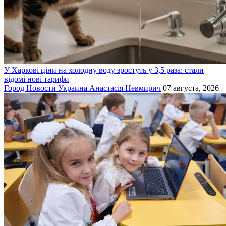
У Харкові ціни на холодну воду зростуть у 3,5 раза: стали
відомі нові тарифи
Город
Новости
Украина
Анастасія Невмирич
07 августа, 2026