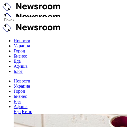
Новости
Украина
Город
Бизнес
Еда
Афиша
Блог
Новости
Украина
Город
Бизнес
Еда
Афиша
Еда
Кино