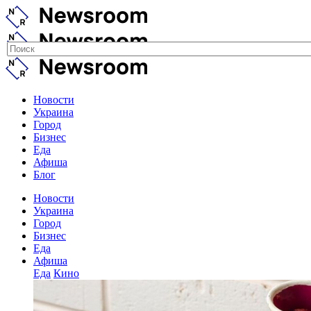
Новости
Украина
Город
Бизнес
Еда
Афиша
Блог
Новости
Украина
Город
Бизнес
Еда
Афиша
Еда
Кино