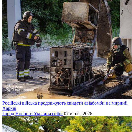
Російські війська продовжують скидати авіабомби на мирний
Харків
Город
Новости
Украина
editor
07 июля, 2026