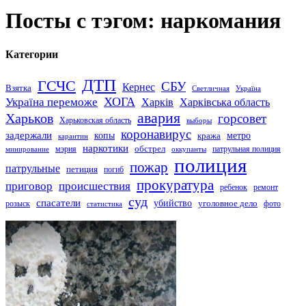
Посты с тэгом: наркомания
Категории
ДТП
ГСЧС
СБУ
Кернес
Взятка
Светличная
Україна
Україна переможе
ХОГА
Харків
Харківська область
авария
Харьков
горсовет
Харьковская область
выборы
коронавирус
задержали
копы
кража
метро
карантин
наркотики
обстрел
мэрия
патрульная полиция
оккупанты
минирование
полиция
пожар
патрульные
петиция
погиб
прокуратура
приговор
происшествия
ремонт
ребенок
суд
спасатели
убийство
розыск
уголовное дело
статистика
фото