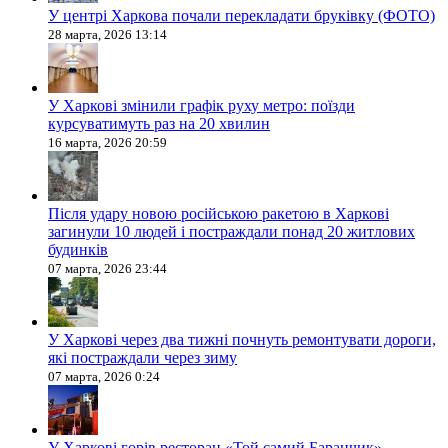
У центрі Харкова почали перекладати бруківку (ФОТО)
28 марта, 2026 13:14
У Харкові змінили графік руху метро: поїзди
курсуватимуть раз на 20 хвилин
16 марта, 2026 20:59
Після удару новою російською ракетою в Харкові
загинули 10 людей і постраждали понад 20 житлових
будинків
07 марта, 2026 23:44
У Харкові через два тижні почнуть ремонтувати дороги,
які постраждали через зиму
07 марта, 2026 0:24
У Харкові горів ресторан «Той самий Баранчик»