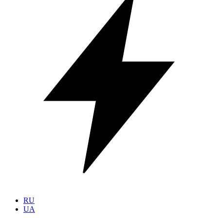
RU
UA