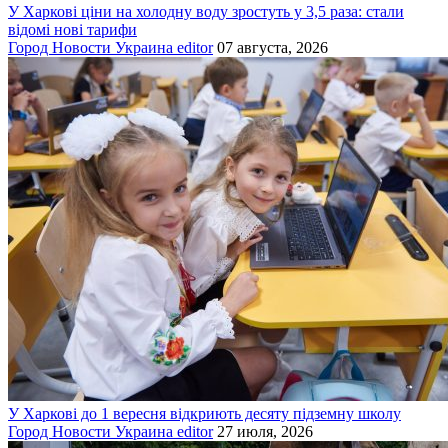
У Харкові ціни на холодну воду зростуть у 3,5 раза: стали
відомі нові тарифи
Город
Новости
Украина
editor
07 августа, 2026
У Харкові до 1 вересня відкриють десяту підземну школу
Город
Новости
Украина
editor
27 июля, 2026