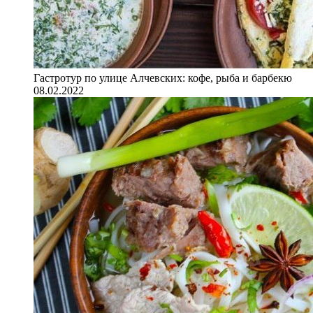
Гастротур по улице Алчевских: кофе, рыба и барбекю
08.02.2022