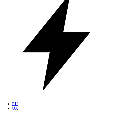
RU
UA