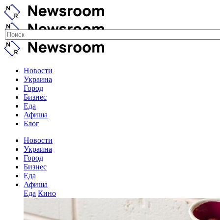
Новости
Украина
Город
Бизнес
Еда
Афиша
Блог
Новости
Украина
Город
Бизнес
Еда
Афиша
Еда
Кино