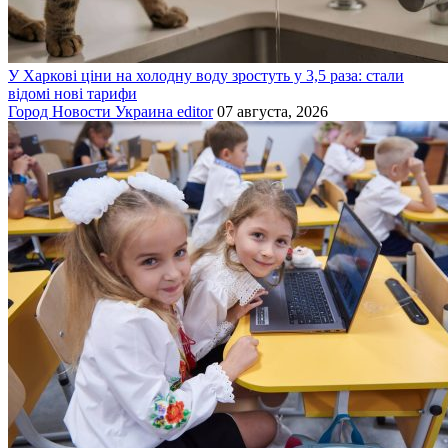
У Харкові ціни на холодну воду зростуть у 3,5 раза: стали
відомі нові тарифи
Город
Новости
Украина
editor
07 августа, 2026