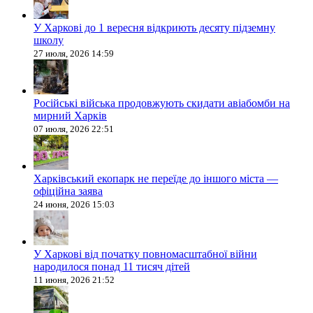
У Харкові до 1 вересня відкриють десяту підземну
школу
27 июля, 2026 14:59
Російські війська продовжують скидати авіабомби на
мирний Харків
07 июля, 2026 22:51
Харківський екопарк не переїде до іншого міста —
офіційна заява
24 июня, 2026 15:03
У Харкові від початку повномасштабної війни
народилося понад 11 тисяч дітей
11 июня, 2026 21:52