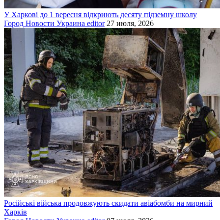
У Харкові до 1 вересня відкриють десяту підземну школу
Город
Новости
Украина
editor
27 июля, 2026
Російські війська продовжують скидати авіабомби на мирний
Харків