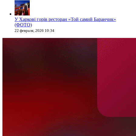
У Харкові горів ресторан «Той самий Баранчик»
(ФОТО)
22 февраля, 2026 10:34