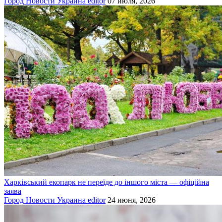
Город
Новости
Украина
editor
07 июля, 2026
Харківський екопарк не переїде до іншого міста — офіційна
заява
Город
Новости
Украина
editor
24 июня, 2026