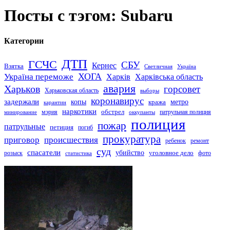
Посты с тэгом: Subaru
Категории
ДТП
ГСЧС
СБУ
Кернес
Взятка
Светличная
Україна
Україна переможе
ХОГА
Харків
Харківська область
авария
Харьков
горсовет
Харьковская область
выборы
коронавирус
задержали
копы
кража
метро
карантин
наркотики
обстрел
мэрия
патрульная полиция
оккупанты
минирование
полиция
пожар
патрульные
петиция
погиб
прокуратура
приговор
происшествия
ремонт
ребенок
суд
спасатели
убийство
розыск
уголовное дело
статистика
фото