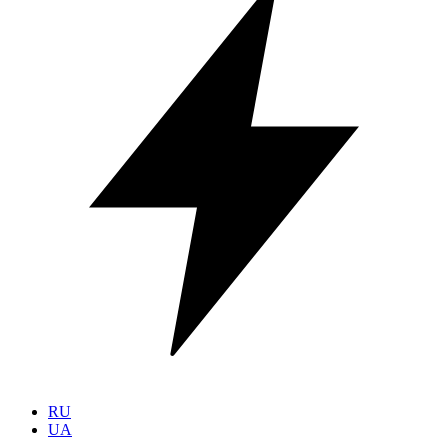
RU
UA