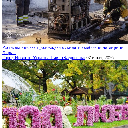
Російські війська продовжують скидати авіабомби на мирний
Харків
Город
Новости
Украина
Павло Федосенко
07 июля, 2026