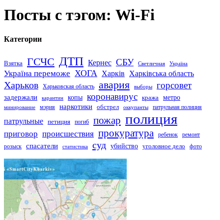
Посты с тэгом: Wi-Fi
Категории
ДТП
ГСЧС
СБУ
Кернес
Взятка
Светличная
Україна
Україна переможе
ХОГА
Харків
Харківська область
авария
Харьков
горсовет
Харьковская область
выборы
коронавирус
задержали
копы
кража
метро
карантин
наркотики
обстрел
мэрия
патрульная полиция
оккупанты
минирование
полиция
пожар
патрульные
петиция
погиб
прокуратура
приговор
происшествия
ремонт
ребенок
суд
спасатели
убийство
розыск
уголовное дело
статистика
фото