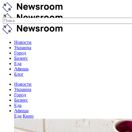
Новости
Украина
Город
Бизнес
Еда
Афиша
Блог
Новости
Украина
Город
Бизнес
Еда
Афиша
Еда
Кино