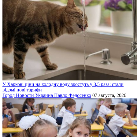
У Харкові ціни на холодну воду зростуть у 3,5 раза: стали
відомі нові тарифи
Город
Новости
Украина
Павло Федосенко
07 августа, 2026