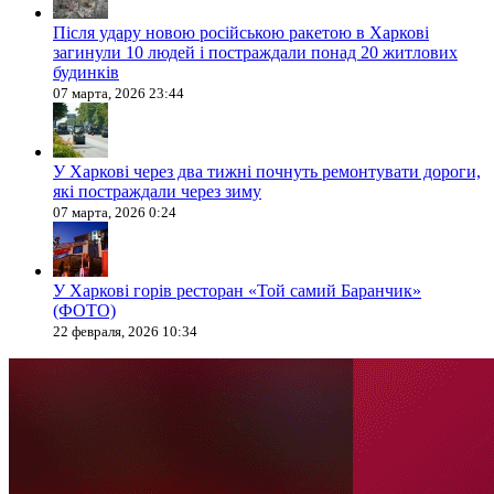
Після удару новою російською ракетою в Харкові
загинули 10 людей і постраждали понад 20 житлових
будинків
07 марта, 2026 23:44
У Харкові через два тижні почнуть ремонтувати дороги,
які постраждали через зиму
07 марта, 2026 0:24
У Харкові горів ресторан «Той самий Баранчик»
(ФОТО)
22 февраля, 2026 10:34