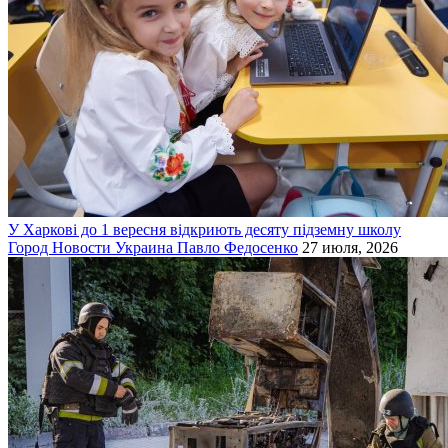
У Харкові до 1 вересня відкриють десяту підземну школу
Город
Новости
Украина
Павло Федосенко
27 июля, 2026