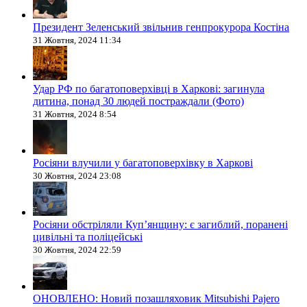
Президент Зеленський звільнив генпрокурора Костіна
31 Жовтня, 2024 11:34
Удар РФ по багатоповерхівці в Харкові: загинула
дитина, понад 30 людей постраждали (Фото)
31 Жовтня, 2024 8:54
Росіяни влучили у багатоповерхівку в Харкові
30 Жовтня, 2024 23:08
Росіяни обстріляли Купʼянщину: є загиблий, поранені
цивільні та поліцейські
30 Жовтня, 2024 22:59
ОНОВЛЕНО: Новий позашляховик Mitsubishi Pajero