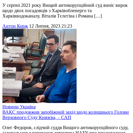
У серпні 2021 року Вищий антикорупційний суд виніс вирок
щодо двох посадовців з Харківобленерго та
Харківводоканалу, Віталія Тєлєгіна і Романа […]
Антон Корж
12 Липня, 2023 21:23
Новини
Україна
ВАКС продовжив запобіжний захід щодо колишнього Голови
Верховного Суду Князєва, – САП
Олег Федоров, слідчий суддя Вищого антикорупційного суду,
задовольнив клопотання детектива НАБУ про продовження