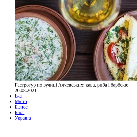
Гастротур по вулиці Алчевських: кава, риба і барбекю
20.08.2021
Їжа
Місто
Бізнес
Блог
Україна