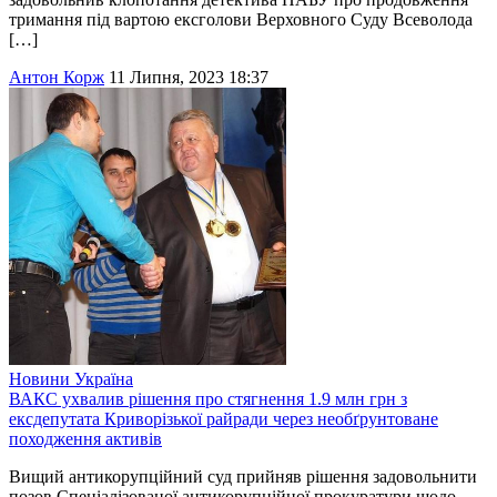
тримання під вартою ексголови Верховного Суду Всеволода
[…]
Антон Корж
11 Липня, 2023 18:37
Новини
Україна
ВАКС ухвалив рішення про стягнення 1.9 млн грн з
ексдепутата Криворізької райради через необґрунтоване
походження активів
Вищий антикорупційний суд прийняв рішення задовольнити
позов Спеціалізованої антикорупційної прокуратури щодо