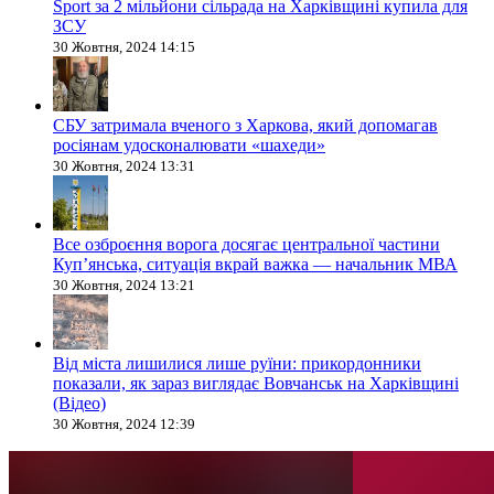
Sport за 2 мільйони сільрада на Харківщині купила для
ЗСУ
30 Жовтня, 2024 14:15
СБУ затримала вченого з Харкова, який допомагав
росіянам удосконалювати «шахеди»
30 Жовтня, 2024 13:31
Все озброєння ворога досягає центральної частини
Куп’янська, ситуація вкрай важка — начальник МВА
30 Жовтня, 2024 13:21
Від міста лишилися лише руїни: прикордонники
показали, як зараз виглядає Вовчанськ на Харківщині
(Відео)
30 Жовтня, 2024 12:39