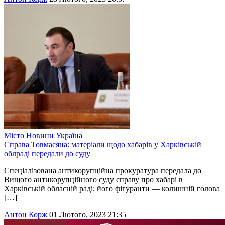
Місто
Новини
Україна
Справа Товмасяна: матеріали щодо хабарів у Харківській
облраді передали до суду
Спеціалізована антикорупційна прокуратура передала до
Вищого антикорупційного суду справу про хабарі в
Харківській обласній раді; його фігуранти — колишній голова
[…]
Антон Корж
01 Лютого, 2023 21:35