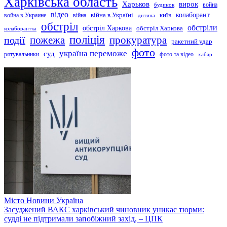
Харківська область
Харьков
вирок
будинок
война
відео
київ
колаборант
война в Украине
війна
війна в Україні
дитина
обстріл
обстріли
обстріл Харкова
обстріл Харкова
колаборантка
поліція
прокуратура
події
пожежа
ракетний удар
фото
україна переможе
суд
рятувальники
фото та відео
хабар
Місто
Новини
Україна
Засуджений ВАКС харківський чиновник уникає тюрми:
судді не підтримали запобіжний захід, – ЦПК