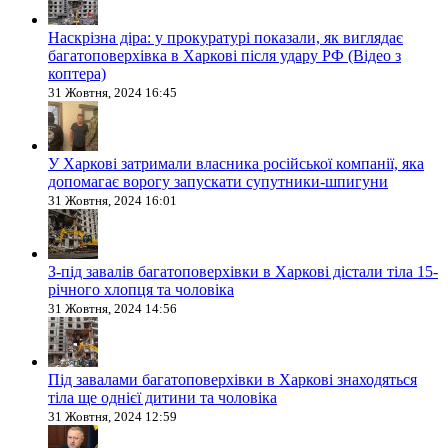
Наскрізна діра: у прокуратурі показали, як виглядає
багатоповерхівка в Харкові після удару РФ (Відео з
коптера)
31 Жовтня, 2024 16:45
У Харкові затримали власника російської компанії, яка
допомагає ворогу запускати супутники-шпигуни
31 Жовтня, 2024 16:01
З-під завалів багатоповерхівки в Харкові дістали тіла 15-
річного хлопця та чоловіка
31 Жовтня, 2024 14:56
Під завалами багатоповерхівки в Харкові знаходяться
тіла ще однієї дитини та чоловіка
31 Жовтня, 2024 12:59