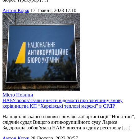
Антон Корж
17 Травня, 2023 17:10
Місто
Новини
НАБУ зобов’язали внести відомості про злочинну змову
керівництва КП “Харківські теплові мережі” в ЄРДР
На підставі скарги голови громадської організації “Нон-стоп”,
слідчий суддя Вищого антикорупційного суду Лариса
Задорожна зобов’язала НАБУ внести в єдину реєстрову […]
Антон Корж
28 Лютого, 2023 20:57