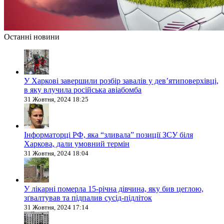
Останні новини
У Харкові завершили розбір завалів у дев’ятиповерхівці,
в яку влучила російська авіабомба
31 Жовтня, 2024 18:25
Інформаторці РФ, яка “зливала” позиції ЗСУ біля
Харкова, дали умовний термін
31 Жовтня, 2024 18:04
У лікарні померла 15-річна дівчина, яку бив цеглою,
зґвалтував та підпалив сусід-підліток
31 Жовтня, 2024 17:14