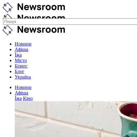
Новини
Афіша
Їжа
Місто
Бізнес
Блог
Україна
Новини
Афіша
Їжа
Кіно