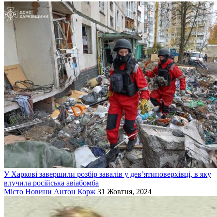
У Харкові завершили розбір завалів у дев’ятиповерхівці, в яку
влучила російська авіабомба
Місто
Новини
Антон Корж
31 Жовтня, 2024