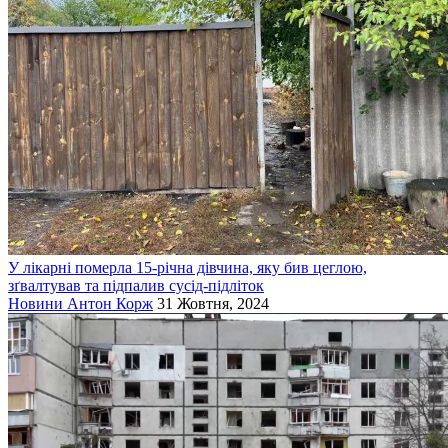
У лікарні померла 15-річна дівчина, яку бив цеглою,
зґвалтував та підпалив сусід-підліток
Новини
Антон Корж
31 Жовтня, 2024