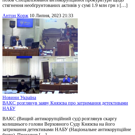
стягнення необґрунтованих активів у сумі 1.9 млн грн з […]
Антон Корж
10 Липня, 2023 21:33
Новини
Україна
ВАКС розглянув заяву Князєва про затримання детективами
НАБУ
ВАКС (Вищий антикорупційний суд) розглянув скаргу
колишнього голови Верховного Суду Князєва на його
затримання детективами НАБУ (Національне антикорупційне
бюро). Прокурор […]