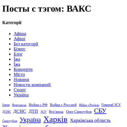
Посты с тэгом: ВАКС
Категорії
Афіша
Афіші
Без категорії
Бізнес
Блог
Їжа
Їжа
Концерти
Місто
Новини
Новости компаний
Спорт
Україна
Война с Россией
Война с РФ
Генштаб ЗСУ
Ізюм
Вовчанськ
Війна з Росією
СБУ
ДСНС
ДТП
Купʼянськ
Олег Синєгубов
ДСНС
ЗСУ
Харків
Україна
Харківська область
Синєгубов