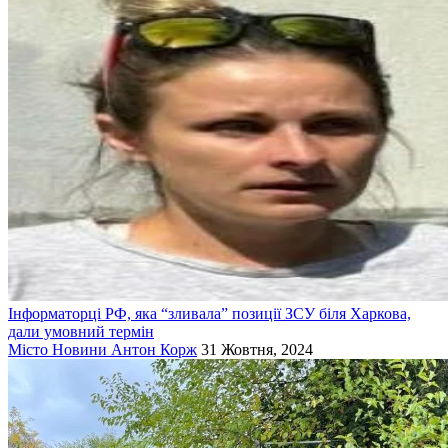
Інформаторці РФ, яка “зливала” позиції ЗСУ біля Харкова,
дали умовний термін
Місто
Новини
Антон Корж
31 Жовтня, 2024