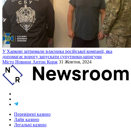
У Харкові затримали власника російської компанії, яка
допомагає ворогу запускати супутники-шпигуни
Місто
Новини
Антон Корж
31 Жовтня, 2024
Перевірені казино
Лайв казино
Легальні казино