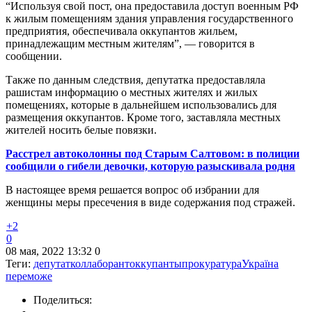
“Используя свой пост, она предоставила доступ военным РФ
к жилым помещениям здания управления государственного
предприятия, обеспечивала оккупантов жильем,
принадлежащим местным жителям”, — говорится в
сообщении.
Также по данным следствия, депутатка предоставляла
рашистам информацию о местных жителях и жилых
помещениях, которые в дальнейшем использовались для
размещения оккупантов. Кроме того, заставляла местных
жителей носить белые повязки.
Расстрел автоколонны под Старым Салтовом: в полиции
сообщили о гибели девочки, которую разыскивала родня
В настоящее время решается вопрос об избрании для
женщины меры пресечения в виде содержания под стражей.
+2
0
08 мая, 2022 13:32
0
Теги:
депутат
коллаборант
оккупанты
прокуратура
Україна
переможе
Поделиться: