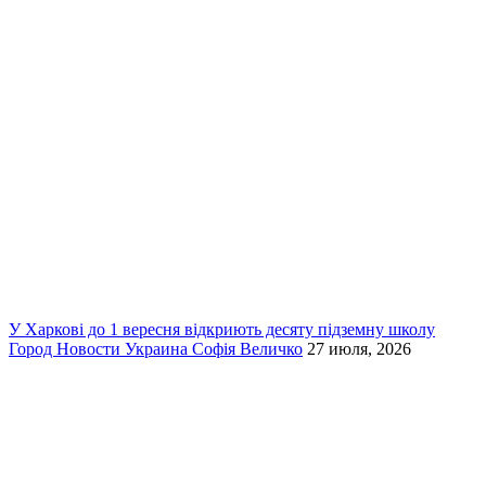
У Харкові до 1 вересня відкриють десяту підземну школу
Город
Новости
Украина
Софія Величко
27 июля, 2026