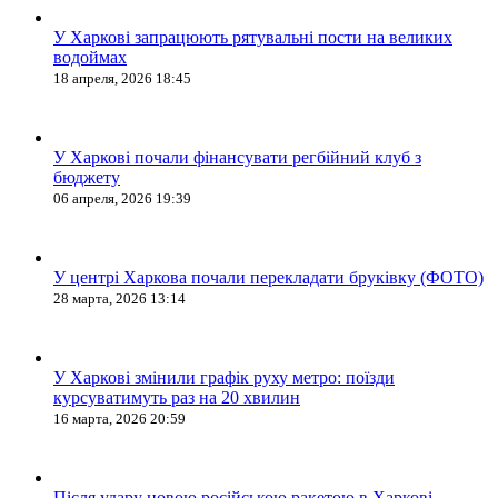
У Харкові запрацюють рятувальні пости на великих
водоймах
18 апреля, 2026 18:45
У Харкові почали фінансувати регбійний клуб з
бюджету
06 апреля, 2026 19:39
У центрі Харкова почали перекладати бруківку (ФОТО)
28 марта, 2026 13:14
У Харкові змінили графік руху метро: поїзди
курсуватимуть раз на 20 хвилин
16 марта, 2026 20:59
Після удару новою російською ракетою в Харкові