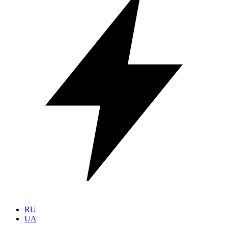
RU
UA