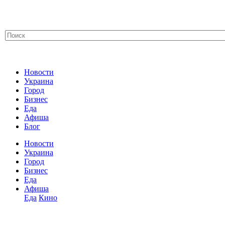
Новости
Украина
Город
Бизнес
Еда
Афиша
Блог
Новости
Украина
Город
Бизнес
Еда
Афиша
Еда
Кино