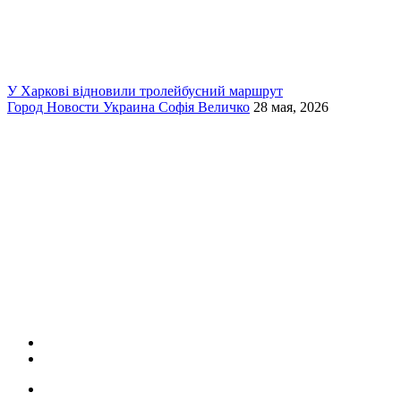
У Харкові відновили тролейбусний маршрут
Город
Новости
Украина
Софія Величко
28 мая, 2026