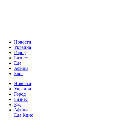
Новости
Украина
Город
Бизнес
Еда
Афиша
Блог
Новости
Украина
Город
Бизнес
Еда
Афиша
Еда
Кино