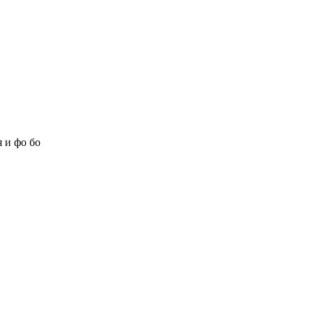
 и фо бо