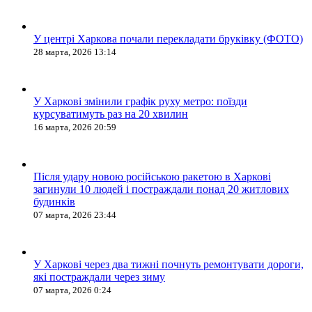
У центрі Харкова почали перекладати бруківку (ФОТО)
28 марта, 2026 13:14
У Харкові змінили графік руху метро: поїзди
курсуватимуть раз на 20 хвилин
16 марта, 2026 20:59
Після удару новою російською ракетою в Харкові
загинули 10 людей і постраждали понад 20 житлових
будинків
07 марта, 2026 23:44
У Харкові через два тижні почнуть ремонтувати дороги,
які постраждали через зиму
07 марта, 2026 0:24