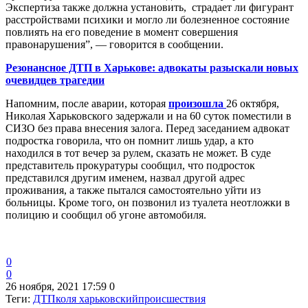
Экспертиза также должна установить, страдает ли фигурант
расстройствами психики и могло ли болезненное состояние
повлиять на его поведение в момент совершения
правонарушения”, — говорится в сообщении.
Резонансное ДТП в Харькове: адвокаты разыскали новых
очевидцев трагедии
Напомним, после аварии, которая
произошла
26 октября,
Николая Харьковского задержали и на 60 суток поместили в
СИЗО без права внесения залога. Перед заседанием адвокат
подростка говорила, что он помнит лишь удар, а кто
находился в тот вечер за рулем, сказать не может. В суде
представитель прокуратуры сообщил, что подросток
представился другим именем, назвал другой адрес
проживания, а также пытался самостоятельно уйти из
больницы. Кроме того, он позвонил из туалета неотложки в
полицию и сообщил об угоне автомобиля.
0
0
26 ноября, 2021 17:59
0
Теги:
ДТП
коля харьковский
происшествия