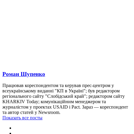
Роман Шупенко
Працював кореспондентом та керував прес-центром у
всеукраїнському виданні "КП в Україні"; був редактором
регіонального сайту "Слобідський край"; редактором сайту
KHARKIV Today; комунікаційним менеджером та
журналістом у проектах USAID і Pact. Зараз — кореспондент
та автор статей у Newsroom.
Показать все посты