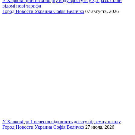
У Харкові ціни на холодну воду зростуть у 3,5 раза: стали
відомі нові тарифи
Город
Новости
Украина
Софія Величко
07 августа, 2026
У Харкові до 1 вересня відкриють десяту підземну школу
Город
Новости
Украина
Софія Величко
27 июля, 2026