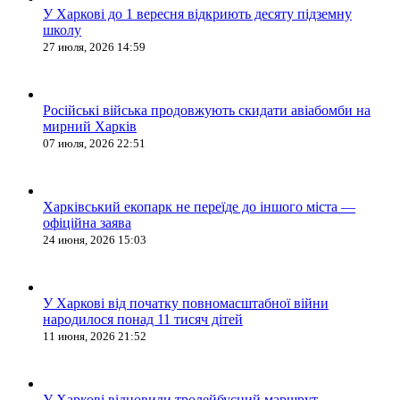
У Харкові до 1 вересня відкриють десяту підземну
школу
27 июля, 2026 14:59
Російські війська продовжують скидати авіабомби на
мирний Харків
07 июля, 2026 22:51
Харківський екопарк не переїде до іншого міста —
офіційна заява
24 июня, 2026 15:03
У Харкові від початку повномасштабної війни
народилося понад 11 тисяч дітей
11 июня, 2026 21:52
У Харкові відновили тролейбусний маршрут