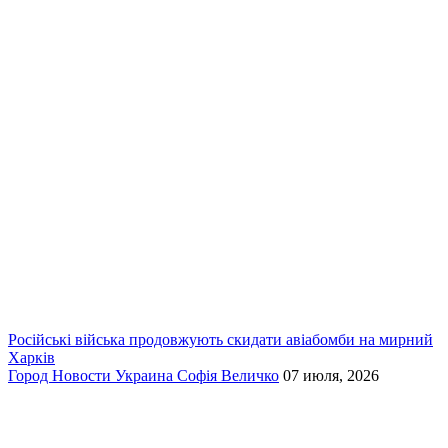
Російські війська продовжують скидати авіабомби на мирний
Харків
Город
Новости
Украина
Софія Величко
07 июля, 2026