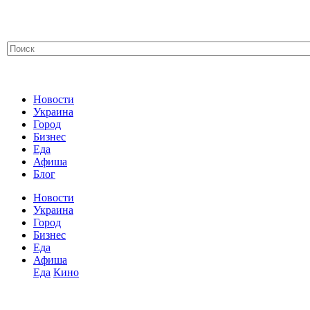
Новости
Украина
Город
Бизнес
Еда
Афиша
Блог
Новости
Украина
Город
Бизнес
Еда
Афиша
Еда
Кино