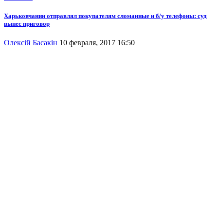
Харьковчанин отправлял покупателям сломанные и б/у телефоны: суд
вынес приговор
Олексій Басакін
10 февраля, 2017 16:50