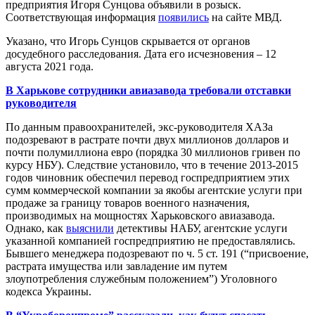
предприятия Игоря Сунцова объявили в розыск.
Соответствующая информация
появились
на сайте МВД.
Указано, что Игорь Сунцов скрывается от органов
досудебного расследования. Дата его исчезновения – 12
августа 2021 года.
В Харькове сотрудники авиазавода требовали отставки
руководителя
По данным правоохранителей, экс-руководителя ХАЗа
подозревают в растрате почти двух миллионов долларов и
почти полумиллиона евро (порядка 30 миллионов гривен по
курсу НБУ). Следствие установило, что в течение 2013-2015
годов чиновник обеспечил перевод госпредприятием этих
сумм коммерческой компании за якобы агентские услуги при
продаже за границу товаров военного назначения,
производимых на мощностях Харьковского авиазавода.
Однако, как
выяснили
детективы НАБУ, агентские услуги
указанной компанией госпредприятию не предоставлялись.
Бывшего менеджера подозревают по ч. 5 ст. 191 (“присвоение,
растрата имущества или завладение им путем
злоупотребления служебным положением”) Уголовного
кодекса Украины.