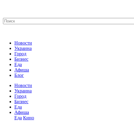
Новости
Украина
Город
Бизнес
Еда
Афиша
Блог
Новости
Украина
Город
Бизнес
Еда
Афиша
Еда
Кино