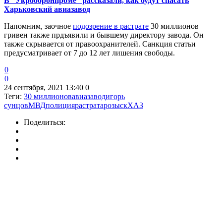
В “Укроборонпроме” рассказали, как будут спасать
Харьковский авиазавод
Напомним, заочное
подозрение в растрате
30 миллионов
гривен также прдъявили и бывшему директору завода. Он
также скрывается от правоохранителей. Санкция статьи
предусматривает от 7 до 12 лет лишения свободы.
0
0
24 сентября, 2021 13:40
0
Теги:
30 миллионов
авиазавод
игорь
сунцов
МВД
полиция
растрата
розыск
ХАЗ
Поделиться: