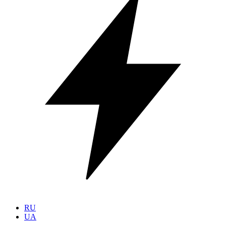
RU
UA