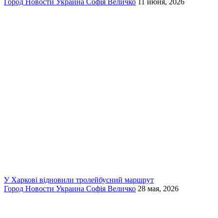
Город
Новости
Украина
Софія Величко
11 июня, 2026
У Харкові відновили тролейбусний маршрут
Город
Новости
Украина
Софія Величко
28 мая, 2026