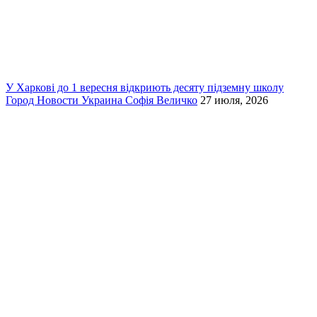
У Харкові до 1 вересня відкриють десяту підземну школу
Город
Новости
Украина
Софія Величко
27 июля, 2026