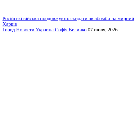
Російські війська продовжують скидати авіабомби на мирний
Харків
Город
Новости
Украина
Софія Величко
07 июля, 2026