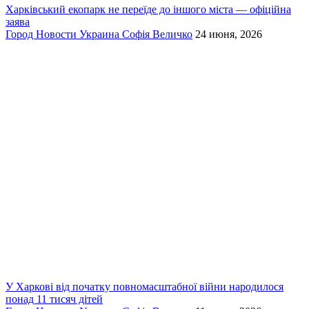
Харківський екопарк не переїде до іншого міста — офіційна
заява
Город
Новости
Украина
Софія Величко
24 июня, 2026
У Харкові від початку повномасштабної війни народилося
понад 11 тисяч дітей