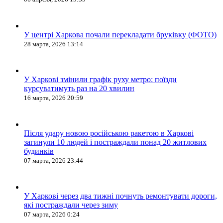
У центрі Харкова почали перекладати бруківку (ФОТО)
28 марта, 2026 13:14
У Харкові змінили графік руху метро: поїзди
курсуватимуть раз на 20 хвилин
16 марта, 2026 20:59
Після удару новою російською ракетою в Харкові
загинули 10 людей і постраждали понад 20 житлових
будинків
07 марта, 2026 23:44
У Харкові через два тижні почнуть ремонтувати дороги,
які постраждали через зиму
07 марта, 2026 0:24