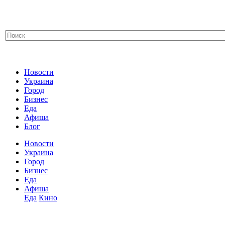
Новости
Украина
Город
Бизнес
Еда
Афиша
Блог
Новости
Украина
Город
Бизнес
Еда
Афиша
Еда
Кино