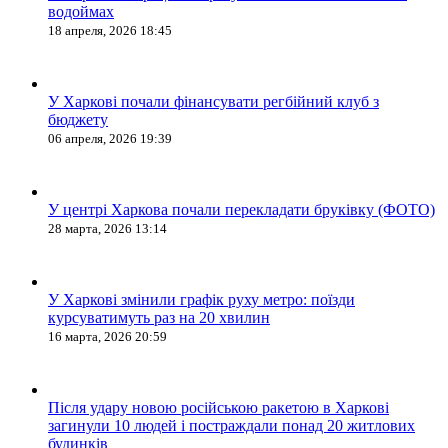
водоймах
18 апреля, 2026 18:45
У Харкові почали фінансувати регбійний клуб з
бюджету
06 апреля, 2026 19:39
У центрі Харкова почали перекладати бруківку (ФОТО)
28 марта, 2026 13:14
У Харкові змінили графік руху метро: поїзди
курсуватимуть раз на 20 хвилин
16 марта, 2026 20:59
Після удару новою російською ракетою в Харкові
загинули 10 людей і постраждали понад 20 житлових
будинків