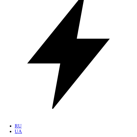
RU
UA