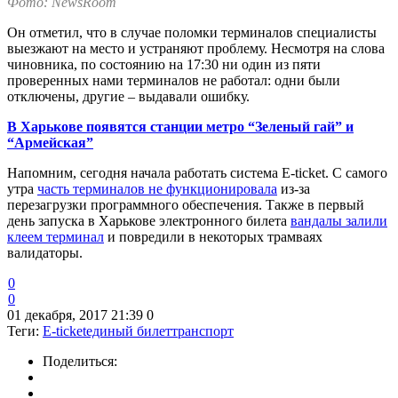
Фото: NewsRoom
Он отметил, что в случае поломки терминалов специалисты
выезжают на место и устраняют проблему. Несмотря на слова
чиновника, по состоянию на 17:30 ни один из пяти
проверенных нами терминалов не работал: одни были
отключены, другие – выдавали ошибку.
В Харькове появятся станции метро “Зеленый гай” и
“Армейская”
Напомним, сегодня начала работать система E-ticket. C самого
утра
часть терминалов не функционировала
из-за
перезагрузки программного обеспечения. Также в первый
день запуска в Харькове электронного билета
вандалы залили
клеем терминал
и повредили в некоторых трамваях
валидаторы.
0
0
01 декабря, 2017 21:39
0
Теги:
E-ticket
единый билет
транспорт
Поделиться: