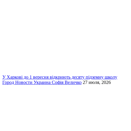
У Харкові до 1 вересня відкриють десяту підземну школу
Город
Новости
Украина
Софія Величко
27 июля, 2026