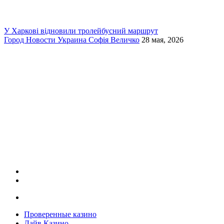
У Харкові відновили тролейбусний маршрут
Город
Новости
Украина
Софія Величко
28 мая, 2026
Проверенные казино
Лайв Казино