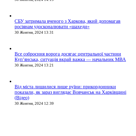
СБУ затримала вченого з Харкова, який допомагав
росіянам удосконалювати «шахеди»
30 Жовтня, 2024 13:31
Все озброєння ворога досягає центральної частини
Куп’янська, ситуація вкрай важка — начальник МВА
30 Жовтня, 2024 13:21
Від міста лишилися лише руїни: прикордонники
показали, як зараз виглядає Вовчанськ на Харківщині
(Відео)
30 Жовтня, 2024 12:39