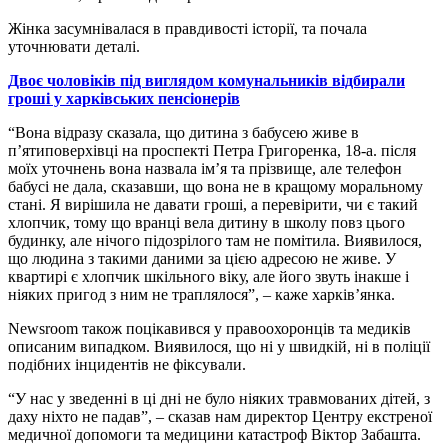
Жінка засумнівалася в правдивості історії, та почала
уточнювати деталі.
Двоє чоловіків під виглядом комунальників відбирали
гроші у харківських пенсіонерів
“Вона відразу сказала, що дитина з бабусею живе в
п’ятиповерхівці на проспекті Петра Григоренка, 18-а. після
моїх уточнень вона назвала ім’я та прізвище, але телефон
бабусі не дала, сказавши, що вона не в кращому моральному
стані. Я вирішила не давати гроші, а перевірити, чи є такий
хлопчик, тому що вранці вела дитину в школу повз цього
будинку, але нічого підозрілого там не помітила. Виявилося,
що людина з такими даними за цією адресою не живе. У
квартирі є хлопчик шкільного віку, але його звуть інакше і
ніяких пригод з ним не траплялося”, – каже харків’янка.
Newsroom також поцікавився у правоохоронців та медиків
описаним випадком. Виявилося, що ні у швидкій, ні в поліції
подібних інцидентів не фіксували.
“У нас у зведенні в ці дні не було ніяких травмованих дітей, з
даху ніхто не падав”, – сказав нам директор Центру екстреної
медичної допомоги та медицини катастроф Віктор Забашта.