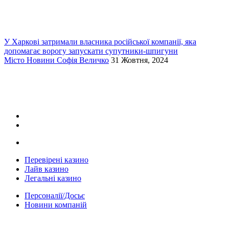
У Харкові затримали власника російської компанії, яка
допомагає ворогу запускати супутники-шпигуни
Місто
Новини
Софія Величко
31 Жовтня, 2024
Перевірені казино
Лайв казино
Легальні казино
Персоналії/Досьє
Новини компаній