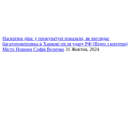
Наскрізна діра: у прокуратурі показали, як виглядає
багатоповерхівка в Харкові після удару РФ (Відео з коптера)
Місто
Новини
Софія Величко
31 Жовтня, 2024