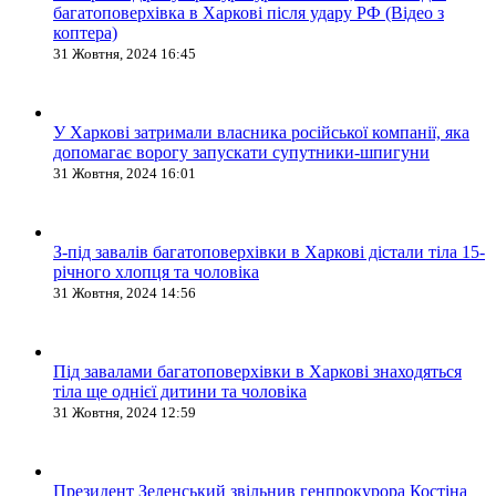
багатоповерхівка в Харкові після удару РФ (Відео з
коптера)
31 Жовтня, 2024 16:45
У Харкові затримали власника російської компанії, яка
допомагає ворогу запускати супутники-шпигуни
31 Жовтня, 2024 16:01
З-під завалів багатоповерхівки в Харкові дістали тіла 15-
річного хлопця та чоловіка
31 Жовтня, 2024 14:56
Під завалами багатоповерхівки в Харкові знаходяться
тіла ще однієї дитини та чоловіка
31 Жовтня, 2024 12:59
Президент Зеленський звільнив генпрокурора Костіна