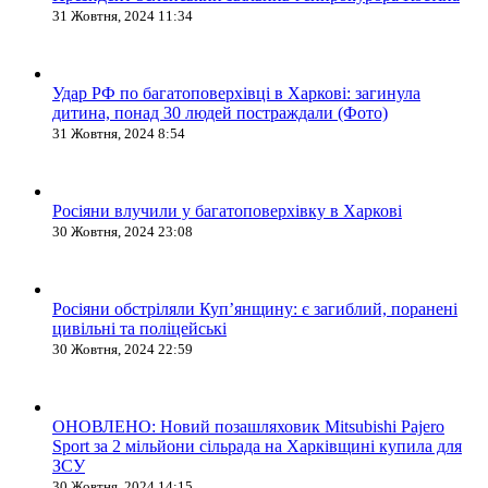
31 Жовтня, 2024 11:34
Удар РФ по багатоповерхівці в Харкові: загинула
дитина, понад 30 людей постраждали (Фото)
31 Жовтня, 2024 8:54
Росіяни влучили у багатоповерхівку в Харкові
30 Жовтня, 2024 23:08
Росіяни обстріляли Купʼянщину: є загиблий, поранені
цивільні та поліцейські
30 Жовтня, 2024 22:59
ОНОВЛЕНО: Новий позашляховик Mitsubishi Pajero
Sport за 2 мільйони сільрада на Харківщині купила для
ЗСУ
30 Жовтня, 2024 14:15