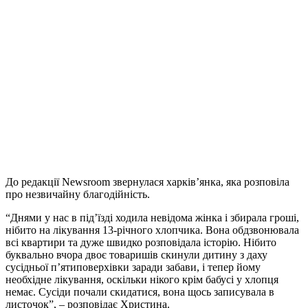
До редакції Newsroom звернулася харків’янка, яка розповіла
про незвичайну благодійність.
“Днями у нас в під’їзді ходила невідома жінка і збирала гроші,
нібито на лікування 13-річного хлопчика. Вона обдзвонювала
всі квартири та дуже швидко розповідала історію. Нібито
буквально вчора двоє товаришів скинули дитину з даху
сусідньої п’ятиповерхівки заради забави, і тепер йому
необхідне лікування, оскільки нікого крім бабусі у хлопця
немає. Сусіди почали скидатися, вона щось записувала в
листочок”, – розповідає Христина.