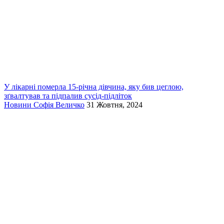
У лікарні померла 15-річна дівчина, яку бив цеглою,
зґвалтував та підпалив сусід-підліток
Новини
Софія Величко
31 Жовтня, 2024