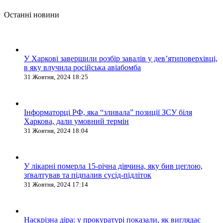
Останні новини
У Харкові завершили розбір завалів у дев’ятиповерхівці,
в яку влучила російська авіабомба
31 Жовтня, 2024 18:25
Інформаторці РФ, яка “зливала” позиції ЗСУ біля
Харкова, дали умовний термін
31 Жовтня, 2024 18:04
У лікарні померла 15-річна дівчина, яку бив цеглою,
зґвалтував та підпалив сусід-підліток
31 Жовтня, 2024 17:14
Наскрізна діра: у прокуратурі показали, як виглядає