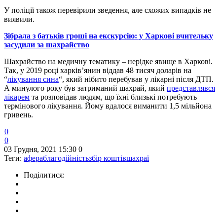
У поліції також перевірили зведення, але схожих випадків не
виявили.
Зібрала з батьків гроші на екскурсію: у Харкові вчительку
засудили за шахрайство
Шахрайство на медичну тематику – нерідке явище в Харкові.
Так, у 2019 році харків’янин віддав 48 тисяч доларів на
“
лікування сина
“, який нібито перебував у лікарні після ДТП.
А минулого року був затриманий шахрай, який
представлявся
лікарем
та розповідав людям, що їхні близькі потребують
термінового лікування. Йому вдалося виманити 1,5 мільйона
гривень.
0
0
03 Грудня, 2021 15:30
0
Теги:
афера
благодійність
збір коштів
шахраї
Поділитися: