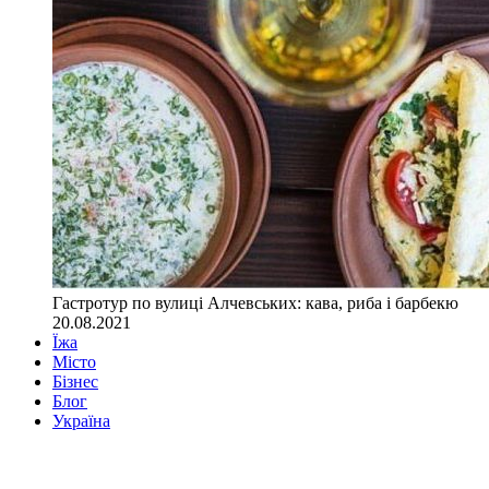
Гастротур по вулиці Алчевських: кава, риба і барбекю
20.08.2021
Їжа
Місто
Бізнес
Блог
Україна