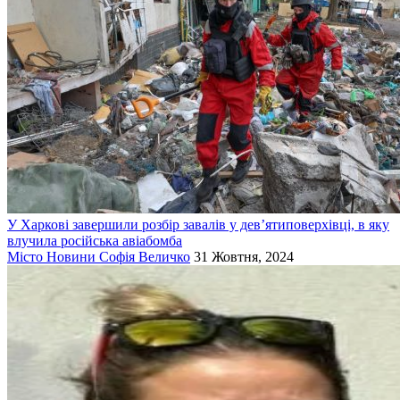
У Харкові завершили розбір завалів у дев’ятиповерхівці, в яку
влучила російська авіабомба
Місто
Новини
Софія Величко
31 Жовтня, 2024