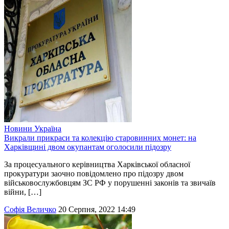
Новини
Україна
Викрали прикраси та колекцію старовинних монет: на
Харківщині двом окупантам оголосили підозру
За процесуального керівництва Харківської обласної
прокуратури заочно повідомлено про підозру двом
військовослужбовцям ЗС РФ у порушенні законів та звичаїв
війни, […]
Софія Величко
20 Серпня, 2022 14:49