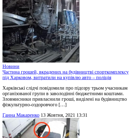
Новини
Частина грошей, вкрадених на будівництві спорткомплексу
під Харковом, витратили на купівлю авто – поліція
Харківські слідчі повідомили про підозру трьом учасникам
організованої групи в заволодінні бюджетними коштами.
Зловмисники привласнили гроші, виділені на будівництво
фізкультурно-оздоровчого […]
Ганна Макаренко
13 Жовтня, 2021 13:31