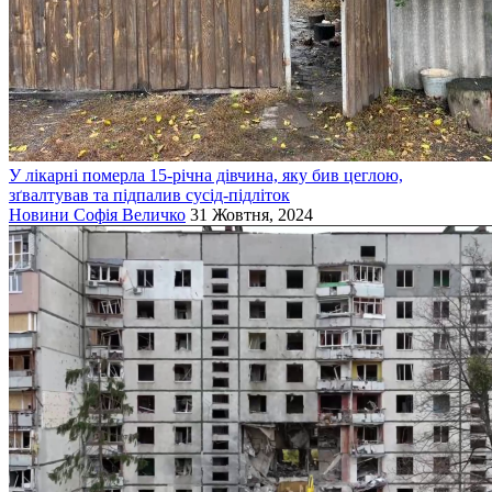
У лікарні померла 15-річна дівчина, яку бив цеглою,
зґвалтував та підпалив сусід-підліток
Новини
Софія Величко
31 Жовтня, 2024