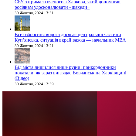
СБУ затримала вченого з Харкова, який допомагав
росіянам удосконалювати «шахеди»
30 Жовтня, 2024 13:31
Все озброєння ворога досягає центральної частини
Куп’янська, ситуація вкрай важка — начальник МВА
30 Жовтня, 2024 13:21
Від міста лишилися лише руїни: прикордонники
показали, як зараз виглядає Вовчанськ на Харківщині
(Відео)
30 Жовтня, 2024 12:39