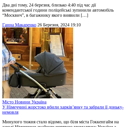
Два дні тому, 24 березня, близько 4:40 під час дії
комендантської години поліцейські зупинили автомобіль
“Москвич”, в багажнику якого виявили […]
Ганна Макаренко
26 Березня, 2024 19:10
Місто
Новини
Україна
У Німеччині жорстоко вбили харків’янку та забрали її доньку-
немовля
Минулого тижня стало відомо, що біля міста Гоккенгайм на
заході Німеччини знайшли мертвою громадянку України з