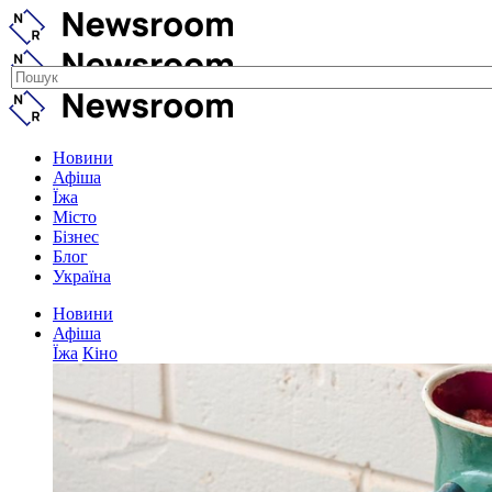
Новини
Афіша
Їжа
Місто
Бізнес
Блог
Україна
Новини
Афіша
Їжа
Кіно