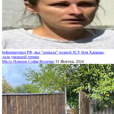
Інформаторці РФ, яка “зливала” позиції ЗСУ біля Харкова,
дали умовний термін
Місто
Новини
Софія Величко
31 Жовтня, 2024