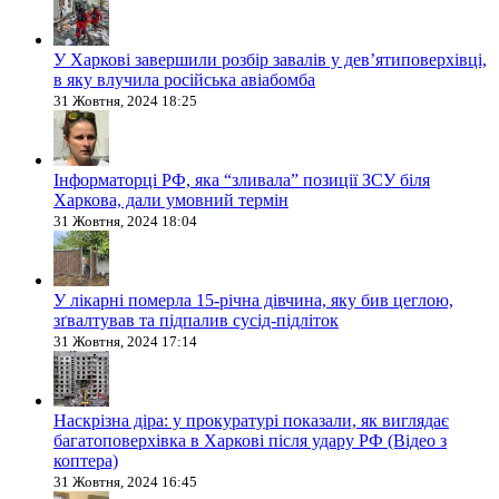
У Харкові завершили розбір завалів у дев’ятиповерхівці,
в яку влучила російська авіабомба
31 Жовтня, 2024 18:25
Інформаторці РФ, яка “зливала” позиції ЗСУ біля
Харкова, дали умовний термін
31 Жовтня, 2024 18:04
У лікарні померла 15-річна дівчина, яку бив цеглою,
зґвалтував та підпалив сусід-підліток
31 Жовтня, 2024 17:14
Наскрізна діра: у прокуратурі показали, як виглядає
багатоповерхівка в Харкові після удару РФ (Відео з
коптера)
31 Жовтня, 2024 16:45