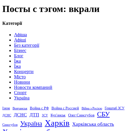
Посты с тэгом: вкрали
Категорії
Афіша
Афіші
Без категорії
Бізнес
Блог
Їжа
Їжа
Концерти
Місто
Новини
Новости компаний
Спорт
Україна
Война с Россией
Война с РФ
Генштаб ЗСУ
Ізюм
Вовчанськ
Війна з Росією
СБУ
ДСНС
ДТП
Купʼянськ
Олег Синєгубов
ДСНС
ЗСУ
Харків
Україна
Харківська область
Синєгубов