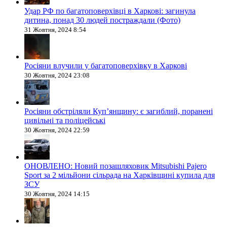
Удар РФ по багатоповерхівці в Харкові: загинула
дитина, понад 30 людей постраждали (Фото)
31 Жовтня, 2024 8:54
Росіяни влучили у багатоповерхівку в Харкові
30 Жовтня, 2024 23:08
Росіяни обстріляли Купʼянщину: є загиблий, поранені
цивільні та поліцейські
30 Жовтня, 2024 22:59
ОНОВЛЕНО: Новий позашляховик Mitsubishi Pajero
Sport за 2 мільйони сільрада на Харківщині купила для
ЗСУ
30 Жовтня, 2024 14:15