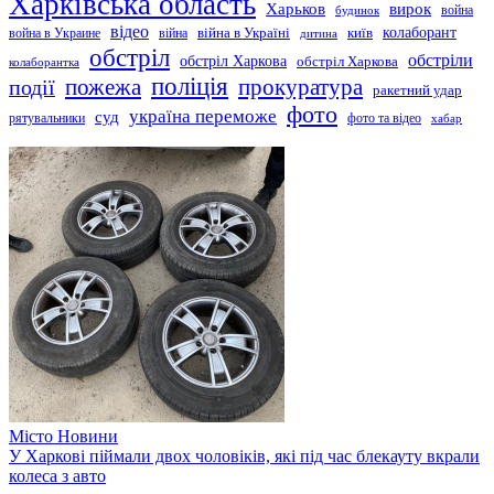
Харківська область
Харьков
вирок
будинок
война
відео
київ
колаборант
война в Украине
війна
війна в Україні
дитина
обстріл
обстріли
обстріл Харкова
обстріл Харкова
колаборантка
поліція
прокуратура
події
пожежа
ракетний удар
фото
україна переможе
суд
рятувальники
фото та відео
хабар
Місто
Новини
У Харкові піймали двох чоловіків, які під час блекауту вкрали
колеса з авто