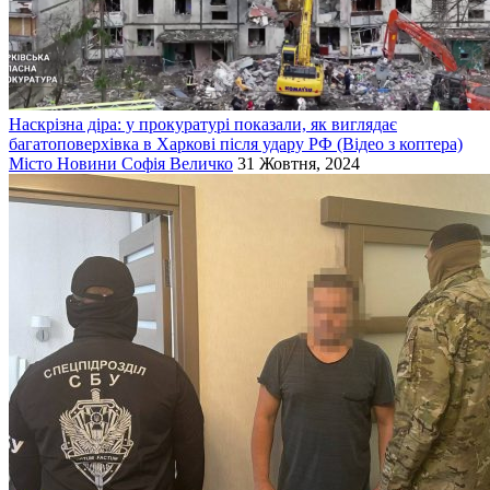
Наскрізна діра: у прокуратурі показали, як виглядає
багатоповерхівка в Харкові після удару РФ (Відео з коптера)
Місто
Новини
Софія Величко
31 Жовтня, 2024