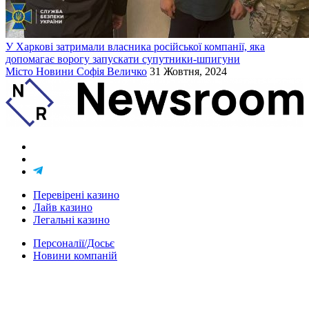
У Харкові затримали власника російської компанії, яка
допомагає ворогу запускати супутники-шпигуни
Місто
Новини
Софія Величко
31 Жовтня, 2024
Перевірені казино
Лайв казино
Легальні казино
Персоналії/Досьє
Новини компаній