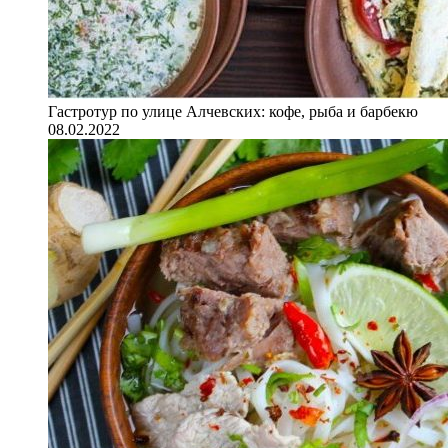
Гастротур по улице Алчевских: кофе, рыба и барбекю
08.02.2022