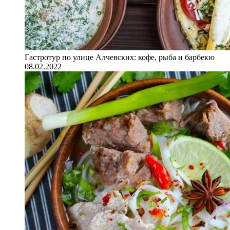
Гастротур по улице Алчевских: кофе, рыба и барбекю
08.02.2022