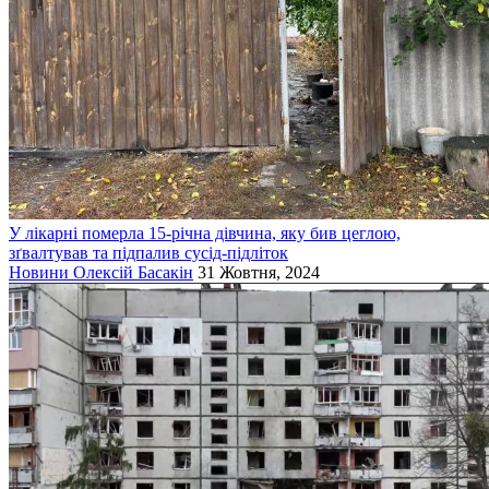
У лікарні померла 15-річна дівчина, яку бив цеглою,
зґвалтував та підпалив сусід-підліток
Новини
Олексій Басакін
31 Жовтня, 2024