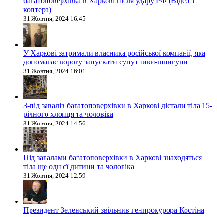
багатоповерхівка в Харкові після удару РФ (Відео з
коптера)
31 Жовтня, 2024 16:45
У Харкові затримали власника російської компанії, яка
допомагає ворогу запускати супутники-шпигуни
31 Жовтня, 2024 16:01
З-під завалів багатоповерхівки в Харкові дістали тіла 15-
річного хлопця та чоловіка
31 Жовтня, 2024 14:56
Під завалами багатоповерхівки в Харкові знаходяться
тіла ще однієї дитини та чоловіка
31 Жовтня, 2024 12:59
Президент Зеленський звільнив генпрокурора Костіна