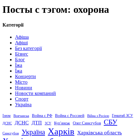
Посты с тэгом: охорона
Категорії
Афіша
Афіші
Без категорії
Бізнес
Блог
Їжа
Їжа
Концерти
Місто
Новини
Новости компаний
Спорт
Україна
Война с Россией
Война с РФ
Генштаб ЗСУ
Ізюм
Вовчанськ
Війна з Росією
СБУ
ДСНС
ДТП
Купʼянськ
Олег Синєгубов
ДСНС
ЗСУ
Харків
Україна
Харківська область
Синєгубов