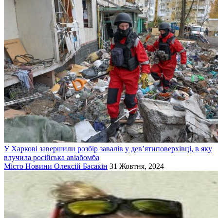
У Харкові завершили розбір завалів у дев’ятиповерхівці, в яку
влучила російська авіабомба
Місто
Новини
Олексій Басакін
31 Жовтня, 2024