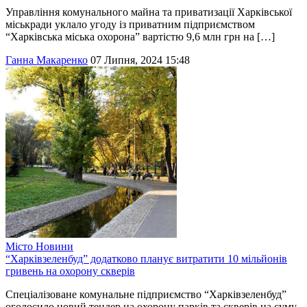
Управління комунального майна та приватизації Харківської
міськради уклало угоду із приватним підприємством
“Харківська міська охорона” вартістю 9,6 млн грн на […]
Ганна Макаренко
07 Липня, 2024 15:48
Місто
Новини
“Харківзеленбуд” додатково планує витратити 10 мільйонів
гривень на охорону скверів
Спеціалізоване комунальне підприємство “Харківзеленбуд”
оголосило новий тендер на охорону парків та скверів на суму