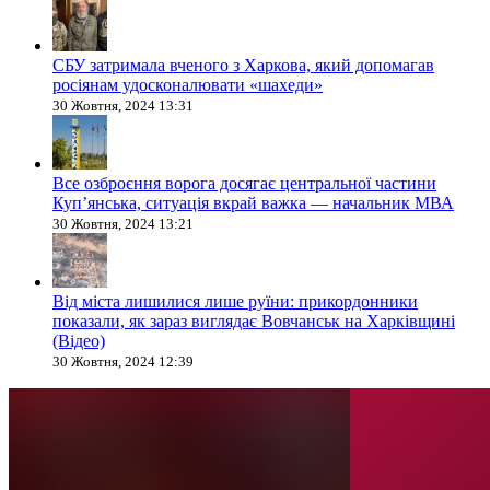
СБУ затримала вченого з Харкова, який допомагав
росіянам удосконалювати «шахеди»
30 Жовтня, 2024 13:31
Все озброєння ворога досягає центральної частини
Куп’янська, ситуація вкрай важка — начальник МВА
30 Жовтня, 2024 13:21
Від міста лишилися лише руїни: прикордонники
показали, як зараз виглядає Вовчанськ на Харківщині
(Відео)
30 Жовтня, 2024 12:39