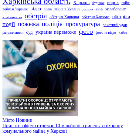
Харківська область
Харьков
вирок
будинок
война
відео
київ
колаборант
война в Украине
війна
війна в Україні
дитина
обстріл
обстріли
обстріл Харкова
обстріл Харкова
колаборантка
поліція
прокуратура
події
пожежа
ракетний удар
фото
україна переможе
суд
рятувальники
фото та відео
хабар
Місто
Новини
Приватна фірма отримає 10 мільйонів гривень за охорону
комунального майна у Харкові