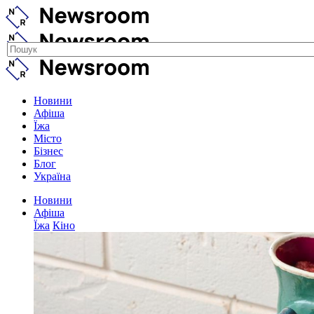
Новини
Афіша
Їжа
Місто
Бізнес
Блог
Україна
Новини
Афіша
Їжа
Кіно