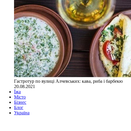
Гастротур по вулиці Алчевських: кава, риба і барбекю
20.08.2021
Їжа
Місто
Бізнес
Блог
Україна