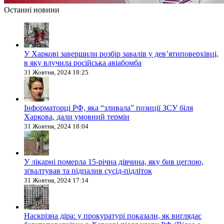
Останні новини
У Харкові завершили розбір завалів у дев’ятиповерхівці,
в яку влучила російська авіабомба
31 Жовтня, 2024 18:25
Інформаторці РФ, яка “зливала” позиції ЗСУ біля
Харкова, дали умовний термін
31 Жовтня, 2024 18:04
У лікарні померла 15-річна дівчина, яку бив цеглою,
зґвалтував та підпалив сусід-підліток
31 Жовтня, 2024 17:14
Наскрізна діра: у прокуратурі показали, як виглядає