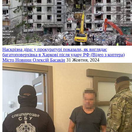
Наскрізна діра: у прокуратурі показали, як виглядає
багатоповерхівка в Харкові після удару РФ (Відео з коптера)
Місто
Новини
Олексій Басакін
31 Жовтня, 2024