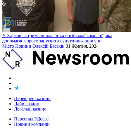
У Харкові затримали власника російської компанії, яка
допомагає ворогу запускати супутники-шпигуни
Місто
Новини
Олексій Басакін
31 Жовтня, 2024
Перевірені казино
Лайв казино
Легальні казино
Персоналії/Досьє
Новини компаній