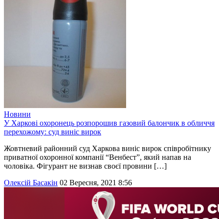
Новини
У Харкові охоронець розпорошив газовий балончик в обличчя
перехожому: суд виніс вирок
Жовтневий районний суд Харкова виніс вирок співробітнику
приватної охоронної компанії “Венбест”, який напав на
чоловіка. Фігурант не визнав своєї провини […]
Олексій Басакін
02 Вересня, 2021 8:56