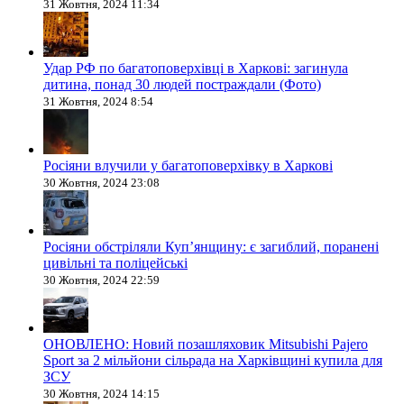
31 Жовтня, 2024 11:34
Удар РФ по багатоповерхівці в Харкові: загинула
дитина, понад 30 людей постраждали (Фото)
31 Жовтня, 2024 8:54
Росіяни влучили у багатоповерхівку в Харкові
30 Жовтня, 2024 23:08
Росіяни обстріляли Купʼянщину: є загиблий, поранені
цивільні та поліцейські
30 Жовтня, 2024 22:59
ОНОВЛЕНО: Новий позашляховик Mitsubishi Pajero
Sport за 2 мільйони сільрада на Харківщині купила для
ЗСУ
30 Жовтня, 2024 14:15