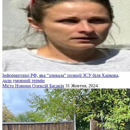
Інформаторці РФ, яка “зливала” позиції ЗСУ біля Харкова,
дали умовний термін
Місто
Новини
Олексій Басакін
31 Жовтня, 2024