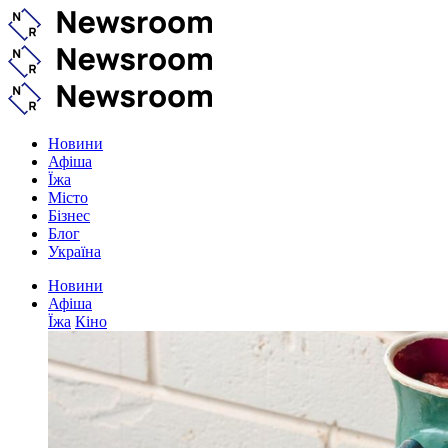
Новини
Афіша
Їжа
Місто
Бізнес
Блог
Україна
Новини
Афіша
Їжа
Кіно