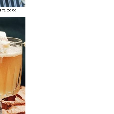
 та фо бо