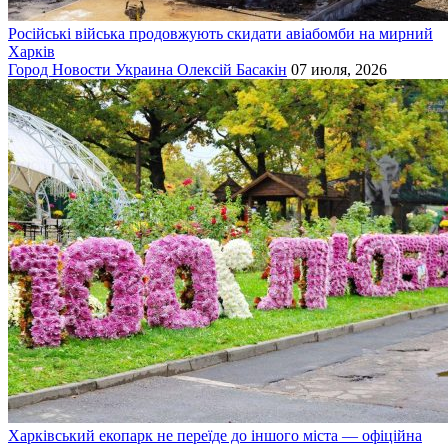
Російські війська продовжують скидати авіабомби на мирний
Харків
Город
Новости
Украина
Олексій Басакін
07 июля, 2026
Харківський екопарк не переїде до іншого міста — офіційна