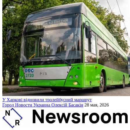
У Харкові відновили тролейбусний маршрут
Город
Новости
Украина
Олексій Басакін
28 мая, 2026