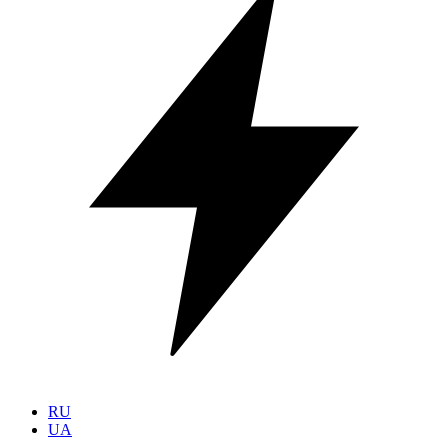
RU
UA