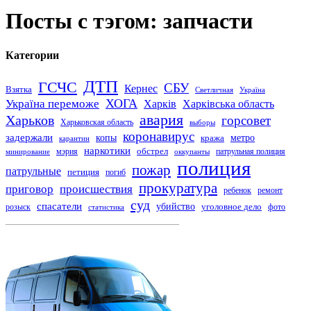
Посты с тэгом: запчасти
Категории
ДТП
ГСЧС
СБУ
Кернес
Взятка
Светличная
Україна
Україна переможе
ХОГА
Харків
Харківська область
авария
Харьков
горсовет
Харьковская область
выборы
коронавирус
задержали
копы
кража
метро
карантин
наркотики
обстрел
мэрия
патрульная полиция
оккупанты
минирование
полиция
пожар
патрульные
петиция
погиб
прокуратура
приговор
происшествия
ремонт
ребенок
суд
спасатели
убийство
розыск
уголовное дело
статистика
фото