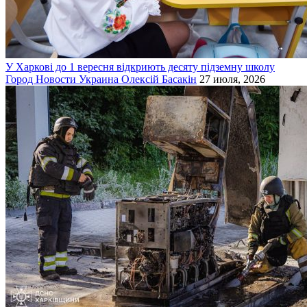
У Харкові до 1 вересня відкриють десяту підземну школу
Город
Новости
Украина
Олексій Басакін
27 июля, 2026