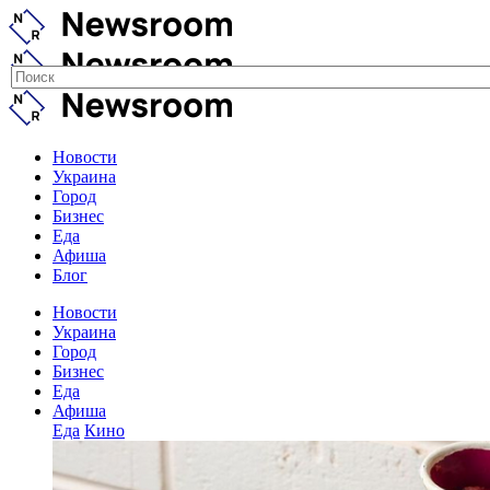
Новости
Украина
Город
Бизнес
Еда
Афиша
Блог
Новости
Украина
Город
Бизнес
Еда
Афиша
Еда
Кино