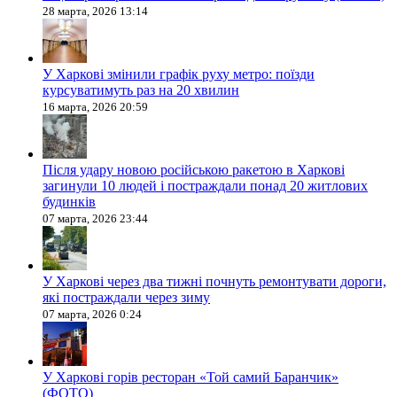
28 марта, 2026 13:14
У Харкові змінили графік руху метро: поїзди
курсуватимуть раз на 20 хвилин
16 марта, 2026 20:59
Після удару новою російською ракетою в Харкові
загинули 10 людей і постраждали понад 20 житлових
будинків
07 марта, 2026 23:44
У Харкові через два тижні почнуть ремонтувати дороги,
які постраждали через зиму
07 марта, 2026 0:24
У Харкові горів ресторан «Той самий Баранчик»
(ФОТО)