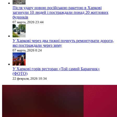
Після удару новою російською ракетою в Харкові
загинули 10 людей і постраждали понад 20 житлових
будинків
07 марта, 2026 23:44
У Харкові через два тижні почнуть ремонтувати дороги,
які постраждали через зиму
07 марта, 2026 0:24
У Харкові горів ресторан «Той самий Баранчик»
(ФОТО)
22 февраля, 2026 10:34