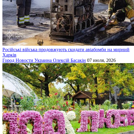
Російські війська продовжують скидати авіабомби на мирний
Харків
Город
Новости
Украина
Олексій Басакін
07 июля, 2026