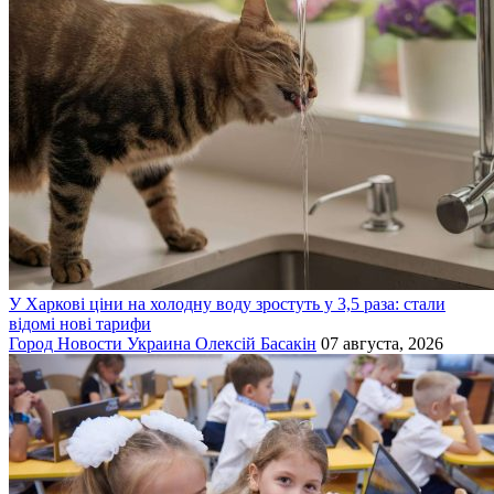
У Харкові ціни на холодну воду зростуть у 3,5 раза: стали
відомі нові тарифи
Город
Новости
Украина
Олексій Басакін
07 августа, 2026