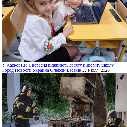
У Харкові до 1 вересня відкриють десяту підземну школу
Город
Новости
Украина
Олексій Басакін
27 июля, 2026