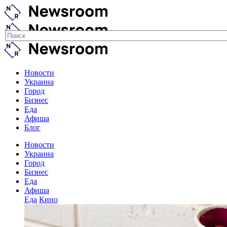
Новости
Украина
Город
Бизнес
Еда
Афиша
Блог
Новости
Украина
Город
Бизнес
Еда
Афиша
Еда
Кино