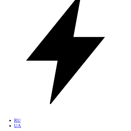
RU
UA