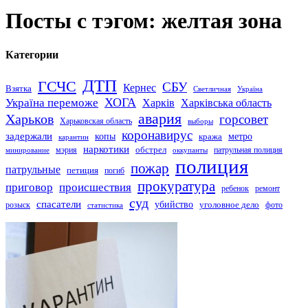
Посты с тэгом: желтая зона
Категории
ДТП
ГСЧС
СБУ
Кернес
Взятка
Светличная
Україна
Україна переможе
ХОГА
Харків
Харківська область
авария
Харьков
горсовет
Харьковская область
выборы
коронавирус
задержали
копы
кража
метро
карантин
наркотики
обстрел
мэрия
патрульная полиция
оккупанты
минирование
полиция
пожар
патрульные
петиция
погиб
прокуратура
приговор
происшествия
ремонт
ребенок
суд
спасатели
убийство
розыск
уголовное дело
статистика
фото