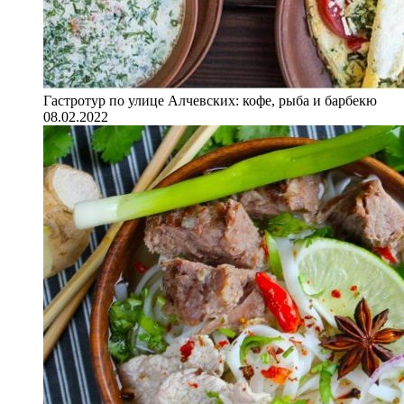
Гастротур по улице Алчевских: кофе, рыба и барбекю
08.02.2022